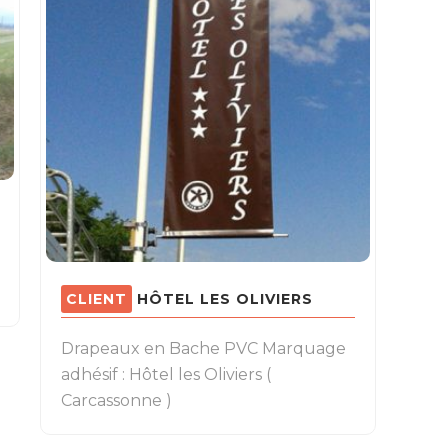
HÔTEL LES OLIVIERS
Drapeaux en Bache PVC Marquage
adhésif : Hôtel les Oliviers (
Carcassonne )