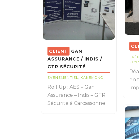
GAN
EVÈ
ASSURANCE / INDIS /
FLYI
GTR SÉCURITÉ
Réa
EVÈNEMENTIEL
,
KAKEMONO
en t
Roll Up : AES – Gan
Imp
Assurance – Indis – GTR
Sécurité à Carcassonne