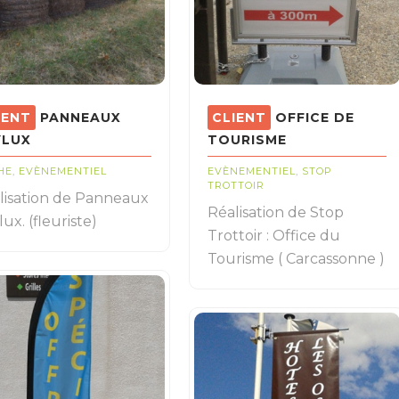
PANNEAUX
OFFICE DE
YLUX
TOURISME
HE
,
EVÈNEMENTIEL
EVÈNEMENTIEL
,
STOP
TROTTOIR
lisation de Panneaux
Réalisation de Stop
ux. (fleuriste)
Trottoir : Office du
Tourisme ( Carcassonne )