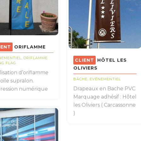
ORIFLAMME
NEMENTIEL
,
ORIFLAMME
HÔTEL LES
NG FLAG
OLIVIERS
lisation d’oriflamme
BÂCHE
,
EVÈNEMENTIEL
oile supralon.
Drapeaux en Bache PVC
ression numérique
Marquage adhésif : Hôtel
les Oliviers ( Carcassonne
)