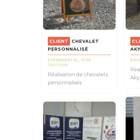
CHEVALET
PERSONNALISÉ
AK
EVÈNEMENTIEL
,
STOP
BÂC
TROTTOIR
Réa
Réalisation de chevalets
Akyl
personnalisés